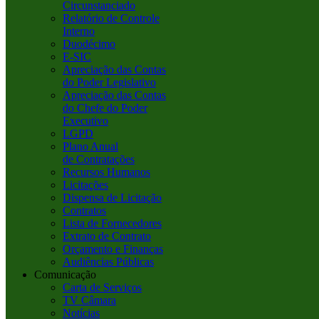
Circunstanciado
Relatório de Controle
Interno
Duodécimo
E-SIC
Apreciação das Contas
do Poder Legislativo
Apreciação das Contas
do Chefe do Poder
Executivo
LGPD
Plano Anual
de Contratações
Recursos Humanos
Licitações
Dispensa de Licitação
Contratos
Lista de Fornecedores
Extrato de Contrato
Orçamento e Finanças
Audiências Públicas
Comunicação
Carta de Serviços
TV Câmara
Notícias