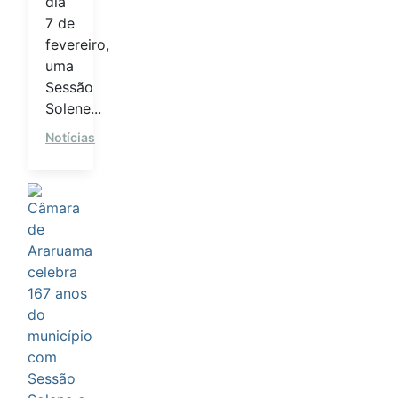
dia
7 de
fevereiro,
uma
Sessão
Solene...
Notícias