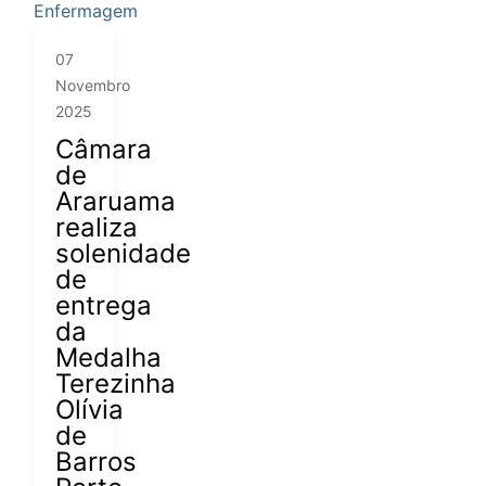
07
Novembro
2025
Câmara
de
Araruama
realiza
solenidade
de
entrega
da
Medalha
Terezinha
Olívia
de
Barros